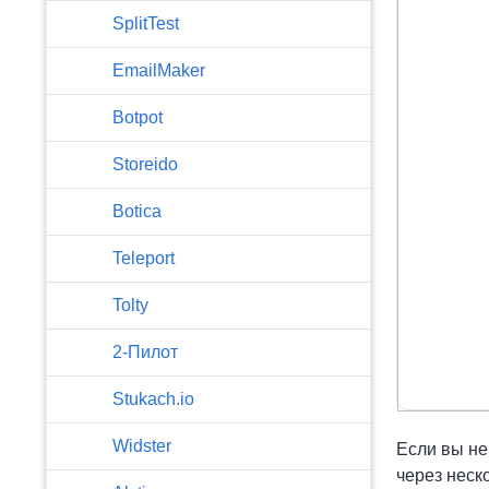
SplitTest
EmailMaker
Botpot
Storeido
Botica
Teleport
Tolty
2-Пилот
Stukach.io
Widster
Если вы не
через неско