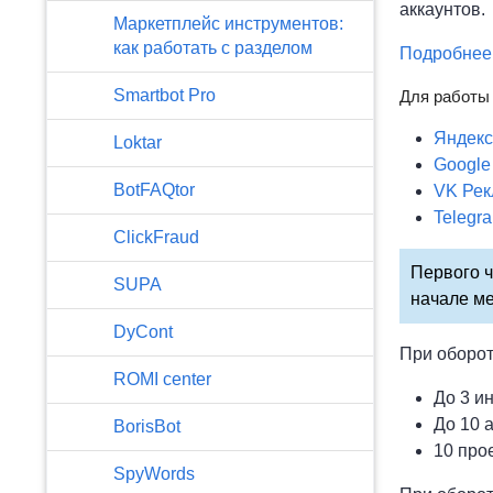
аккаунтов.
Маркетплейс инструментов:
как работать с разделом
Подробнее 
Smartbot Pro
Для работы 
Яндекс
Loktar
Google
BotFAQtor
VK Рек
Telegr
​ClickFraud
Первого ч
SUPA
начале ме
DyCont
При обороте
ROMI center
До 3 и
До 10 
BorisBot
10 про
SpyWords