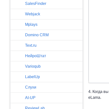
SalesFinder
Webjack
Mplays
Domino CRM
Text.ru
НейроШтат
Varioqub
LabelUp
Слухи
4. Когда в
eLama.
AI-UP
ReviewLab