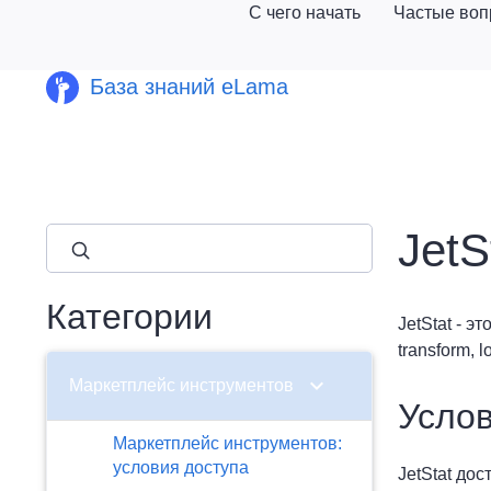
С чего начать
Частые во
База знаний eLama
JetS
close
Категории
JetStat - э
transform,
chevron_right
Маркетплейс инструментов
Услов
Маркетплейс инструментов:
условия доступа
JetStat до