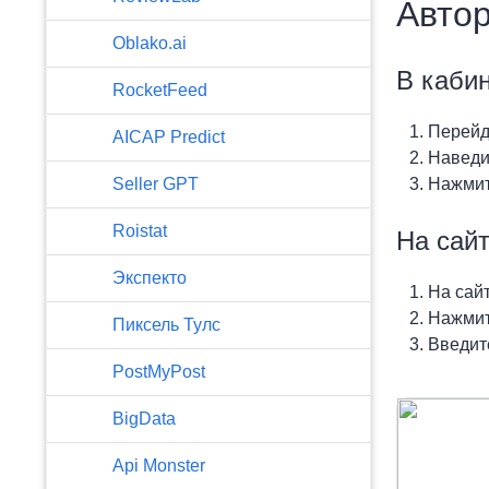
Автор
Oblako.ai
В каби
RocketFeed
Перейд
AICAP Predict
Наведи
Seller GPT
Нажмит
Roistat
На сайт
Экспекто
На сайт
Нажмит
Пиксель Тулс
Введите
PostMyPost
BigData
Api Monster