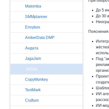
При оборот
Matomba
До 5 и
До 30 
SMMplanner
Неогра
Envybox
Пояснения 
AmberData DMP
Интегр
жёстко
Андата
исполь
JagaJam
Под "а
реклам
JetStat
органи
Проект
CopyMonkey
создать
Шаблон
TextMark
ИИ аге
расска
Craftum
ИИ-мод