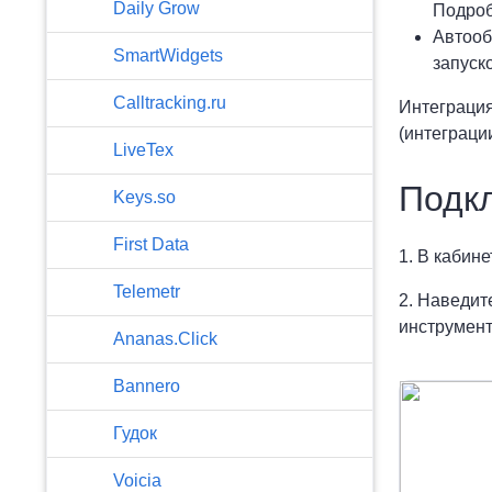
​Daily Grow
Подроб
Автооб
SmartWidgets
запуск
Calltracking.ru
Интеграция
(интеграции
LiveTex
Подк
Keys.so
First Data
1. В кабин
Telemetr
2. Наведит
инструмен
Ananas.Click
Bannero
Гудок
Voicia