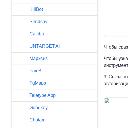
KillBot
Sendsay
Callibri
UNTARGET.AI
Чтобы сраз
Марквиз
Чтобы узна
инструмент
Fair.BI
3. Согласи
TgMaps
авторизаци
Teletype App
Goodkey
Chotam