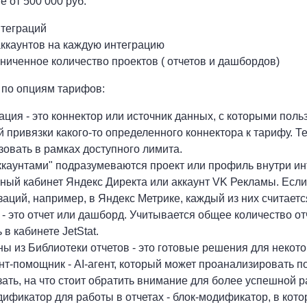
е от 500 000 руб:
нтеграций
аккаунтов на каждую интеграцию
ниченное количество проектов ( отчетов и дашбордов)
по опциям тарифов:
ация - это коннектор или источник данных, с которыми поль
й привязки какого-то определенного коннектора к тарифу. Т
зовать в рамках доступного лимита.
ккаунтами" подразумеваются проект или профиль внутри ин
ный кабинет Яндекс Директа или аккаунт VK Рекламы. Если
заций, например, в Яндекс Метрике, каждый из них считает
 - это отчет или дашборд. Учитывается общее количество о
 в кабинете JetStat.
ы из Библиотеки отчетов - это готовые решения для некото
нт-помощник - AI-агент, который может проанализировать по
зать, на что стоит обратить внимание для более успешной 
ификатор для работы в отчетах - блок-модификатор, в кото